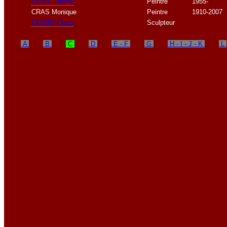
COZIC Thierry
Peintre
1955-
CRAS Monique
Peintre
1910-2007
CUERQ Claire
Sculpteur
A
B
C
D
E - F
G
H - I - J - K
L