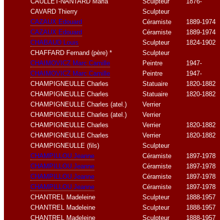
CAULLET-NANTARD Maria
Sculpteur
1876-
CAVARD Thierry
Sculpteur
CAZAUX Edouard
Céramiste
1889-1974
CAZAUX Edouard
Céramiste
1889-1974
CHABAUD Louis
Sculpteur
1824-1902
CHAFFARD Fernand (père) *
Sculpteur
CHAIMOVICZ Marc Camille
Peintre
1947-
CHAIMOVICZ Marc Camille
Peintre
1947-
CHAMPIGNEULLE Charles
Statuaire
1820-1882
CHAMPIGNEULLE Charles
Statuaire
1820-1882
CHAMPIGNEULLE Charles (atel.)
Verrier
CHAMPIGNEULLE Charles (atel.)
Verrier
CHAMPIGNEULLE Charles
Verrier
1820-1882
CHAMPIGNEULLE Charles
Verrier
1820-1882
CHAMPIGNEULLE (fils)
Sculpteur
CHAMPILLOU Jeanne
Céramiste
1897-1978
CHAMPILLOU Jeanne
Céramiste
1897-1978
CHAMPILLOU Jeanne
Céramiste
1897-1978
CHAMPILLOU Jeanne
Céramiste
1897-1978
CHANTREL Madeleine
Sculpteur
1888-1957
CHANTREL Madeleine
Sculpteur
1888-1957
CHANTREL Madeleine
Sculpteur
1888-1957