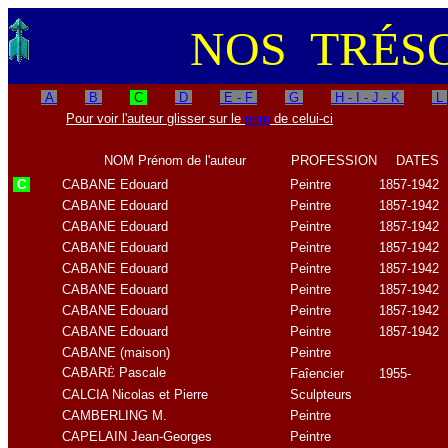
NOS TRÉS
A
B
C
D
E - F
G
H - I - J - K
L
Pour voir l'auteur glisser sur le
nom
de celui-ci
NOM Prénom de l'auteur
PROFESSION
DATES
C
CABANE Edouard
Peintre
1857-1942
CABANE Edouard
Peintre
1857-1942
CABANE Edouard
Peintre
1857-1942
CABANE Edouard
Peintre
1857-1942
CABANE Edouard
Peintre
1857-1942
CABANE Edouard
Peintre
1857-1942
CABANE Edouard
Peintre
1857-1942
CABANE Edouard
Peintre
1857-1942
CABANE (maison)
Peintre
CABAR
Ė
Pascale
Faîencier
1955-
CALCIA Nicolas et Pierre
Sculpteurs
CAMBERLING M.
Peintre
CAPELAIN Jean-Georges
Peintre