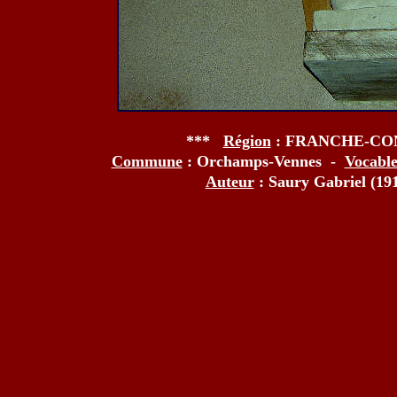
***
Région
: FRANCHE-C
Commune
: Orchamps-Vennes -
Vocabl
Auteur
: Saury Gabriel (19