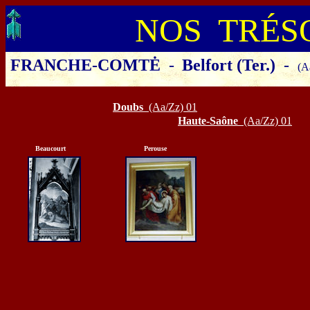
NOS TRÉS
FRANCHE-COMTĖ
-
Belfort (Ter.)
-
(A
Cliquer sur le département ou la 
Doubs
(Aa/Zz) 01
Haute-Saône
(Aa/Zz) 01
Beaucourt
Perouse