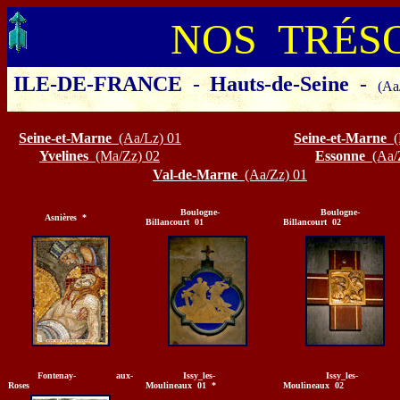
NOS TRÉS
ILE-DE-FRANCE
-
Hauts-de-Seine
-
(Aa
Cliquer sur le département ou la 
Seine-et-Marne
(Aa/Lz) 01
Seine-et-Marne
Yvelines
(Ma/Zz) 02
Essonne
(Aa/
Val-de-Marne
(Aa/Zz) 01
Boulogne-
Boulogne-
Asnières *
Billancourt 01
Billancourt 02
Fontenay- aux-
Issy_les-
Issy_les-
Roses
Moulineaux 01 *
Moulineaux 02