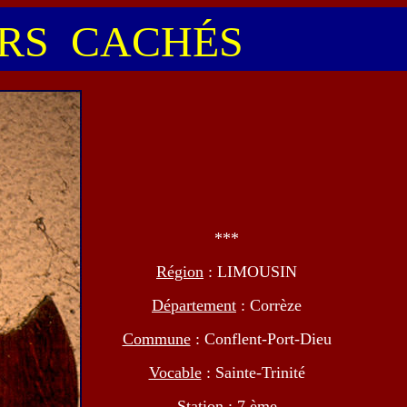
S CACHÉS
***
Région
: LIMOUSIN
Département
: Corrèze
Commune
: Conflent-Port-Dieu
Vocable
: Sainte-Trinité
Station
: 7 ème