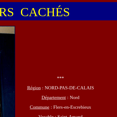
S CACHÉS
***
Région
: NORD-PAS-DE-CALAIS
Département
: Nord
Commune
: Flers-en-Escrebieux
Vocable
: Saint-Amand