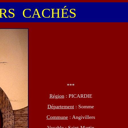
S CACHÉS
***
Région
: PICARDIE
Département
: Somme
Commune
: Angivillers
Vocable
: Saint-Martin