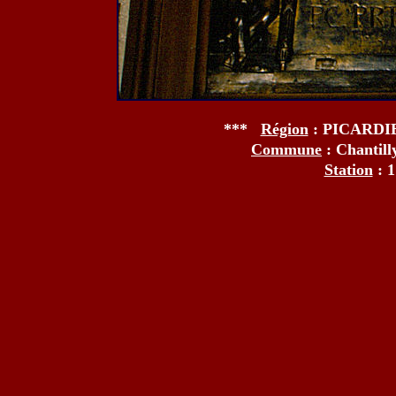
***
Région
: PICARDI
Commune
: Chantil
Station
: 1