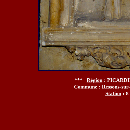
***
Région
: PICARD
Commune
: Ressons-su
Station
: 8