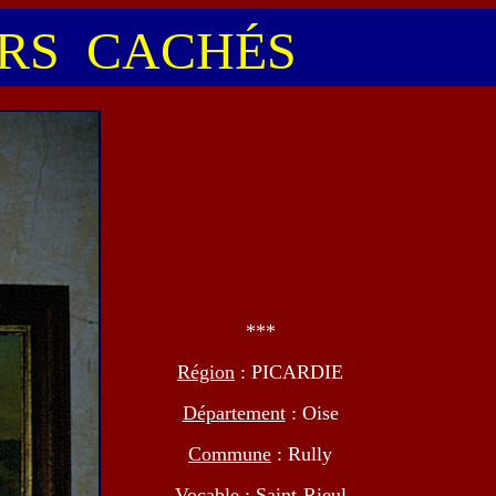
S CACHÉS
***
Région
: PICARDIE
Département
: Oise
Commune
: Rully
Vocable
: Saint-Rieul