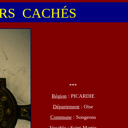
S CACHÉS
***
Région
: PICARDIE
Département
: Oise
Commune
: Songeons
Vocable
: Saint-Martin