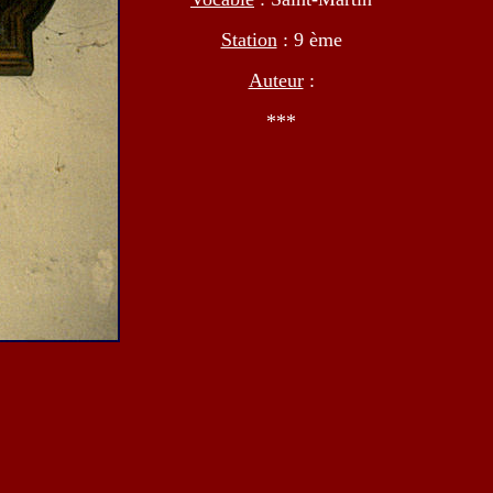
Station
: 9 ème
Auteur
:
***