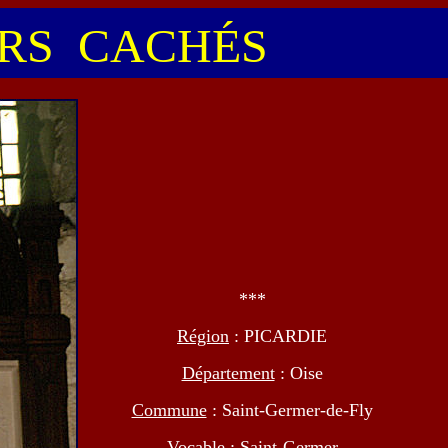
S CACHÉS
***
Région
: PICARDIE
Département
: Oise
Commune
: Saint-Germer-de-Fly
Vocable
: Saint-Germer