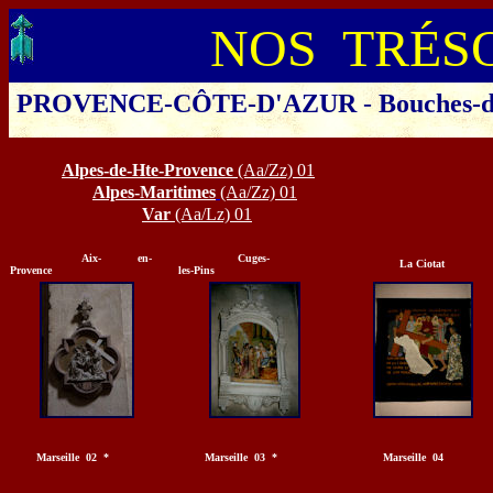
NOS TRÉS
PROVENCE-
CÔTE
-D'AZUR
-
Bouches-
Cliquer sur le départe
A
lpes
-de-Hte-Provence
(Aa/Zz) 01
Alpes-Maritimes
(Aa/Zz) 01
Var
(Aa/Lz) 01
Aix- en-
Cuges-
La Ciotat
Provence
les-Pins
Marseille 02 *
Marseille 03 *
Marseille 04