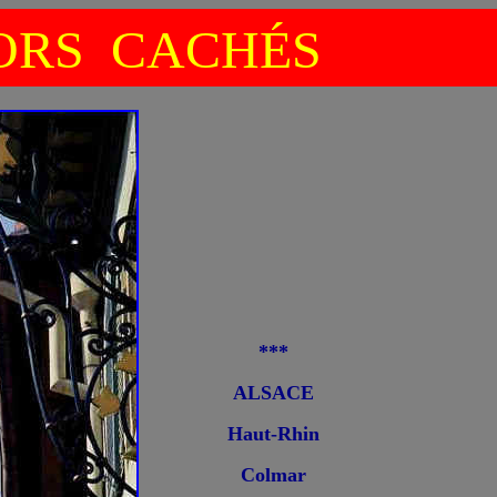
RS CACHÉS
***
ALSACE
Haut-Rhin
Colmar