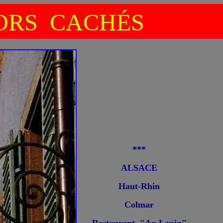
RS CACHÉS
***
ALSACE
Haut-Rhin
Colmar