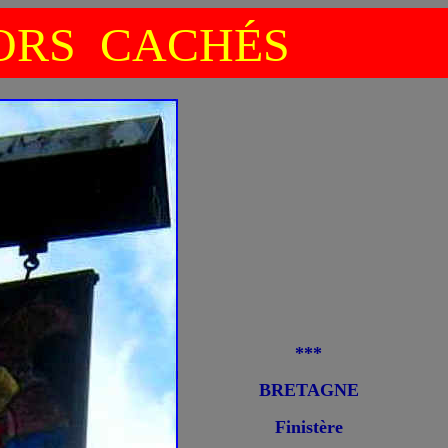
RS CACHÉS
***
BRETAGNE
Finistère