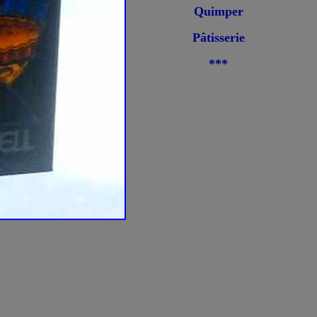
Quimper
Pâtisserie
***