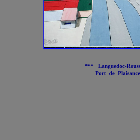
***
Languedoc-Rous
Port de Plaisanc