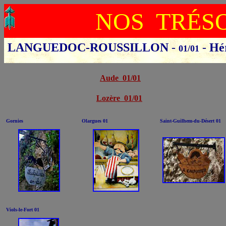
NOS TRÉS
LANGUEDOC-ROUSSILLON
-
-
Hé
01/01
Cliquer sur le départ
Aude 01/01
Lozère 01/01
Gornies
Olargues 01
Saint-Guilhem-du-Désert 01
Viols-le-Fort 01