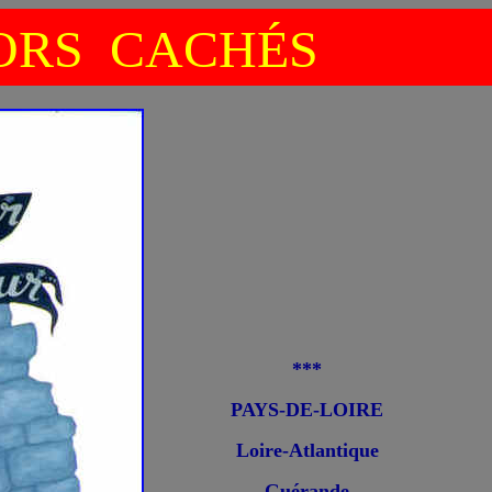
RS CACHÉS
***
PAYS-DE-LOIRE
Loire-Atlantique
Guérande