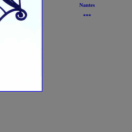
Nantes
***