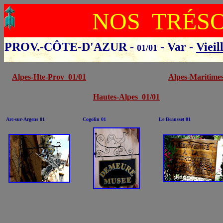
NOS TRÉS
PROV.-CÔTE-D'AZUR
-
-
Var
-
Vieil
01/01
Cliquer sur le départ
Alpes-Hte-Prov 01/01
Alpes-Maritime
Hautes-Alpes 01/01
Arc-sur-Argens 01
Cogolin 01
Le Beausset 01