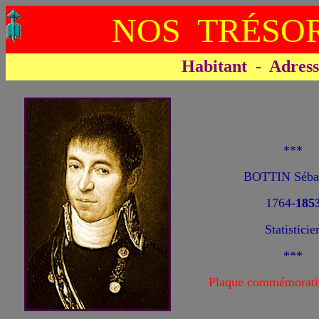
NOS TRÉSOR
Habitant - Adresse
***
BOTTIN Sébas
1764-
185
Statisticie
***
Plaque commémorati