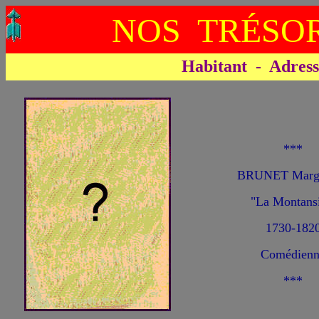
NOS TRÉSOR
Habitant - Adresse 
***
BRUNET Margu
"La Montansi
1730-182
Comédienn
***