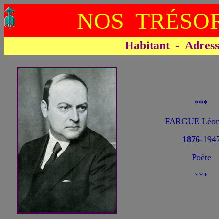
NOS TRÉSOR
Habitant - Adresse
***
FARGUE Léon
1876
-194
Poète
***