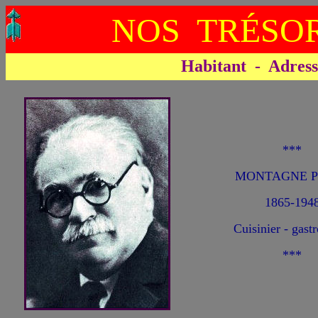
NOS TRÉSOR
Habitant - Adresse 
***
MONTAGNE Pr
1865-194
Cuisinier - gas
***