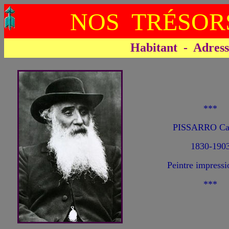
NOS TRÉSOR
Habitant - Adresse 
***
PISSARRO Ca
1830-190
Peintre impressi
***