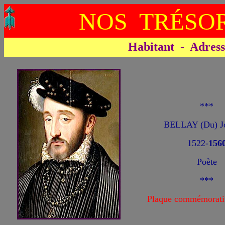
NOS TRÉSOR
Habitant - Adresse 
***
BELLAY (Du) J
1522-
1
56
Poète
***
Plaque commémorati