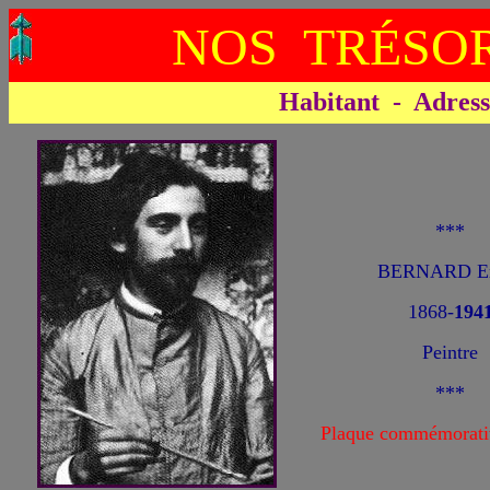
NOS TRÉSOR
Habitant - Adresse 
***
BERNARD Em
1868-
194
Peintre
***
Plaque commémorati