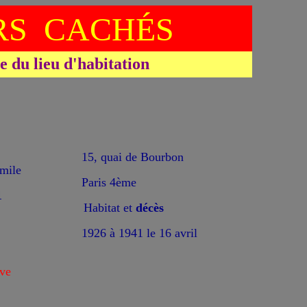
S CACHÉS
du lieu d'habitation
15, quai de Bourbon
ile
Paris 4ème
1
Habitat et
décès
1926 à 1941 le 16 avril
ve