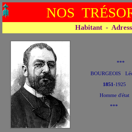
NOS TRÉSOR
Habitant - Adresse 
**
BOURGEOIS Léon
1851
-1925
Homme d'état
***