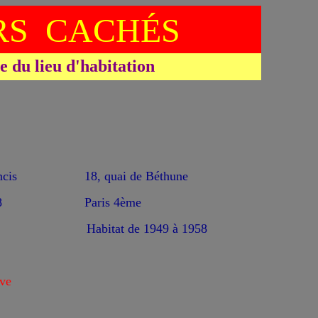
S CACHÉS
du lieu d'habitation
cis
18, quai de Béthune
8
Paris 4ème
Habitat de 1949 à 1958
ve