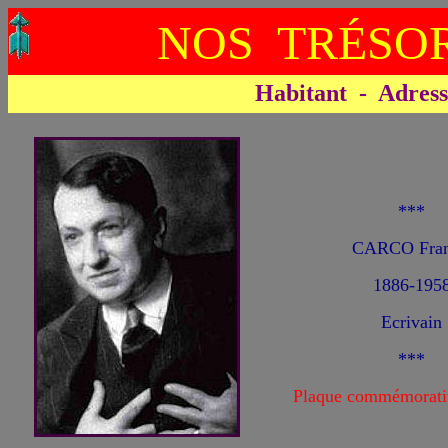
NOS TRÉSOR
Habitant - Adresse 
***
CARCO Fran
1886-195
Ecrivain
***
Plaque commémorati