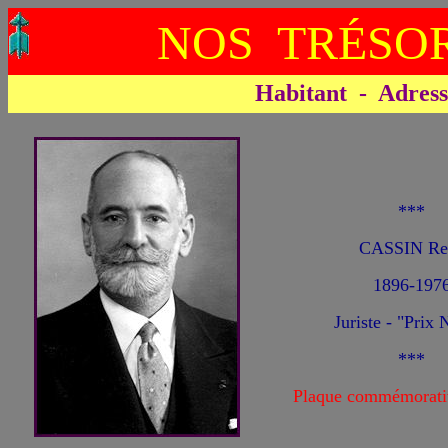
NOS TRÉSOR
Habitant - Adresse 
***
CASSIN Re
1896-197
Juriste - "Prix 
***
Plaque commémorati