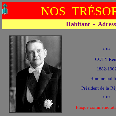
NOS TRÉSOR
Habitant - Adresse 
***
COTY Ren
1882-196
Homme polit
Président de la R
***
Plaque commémorati