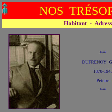
NOS TRÉSOR
Habitant - Adresse 
***
DUFRENOY Ge
1870-194
Peintre
***