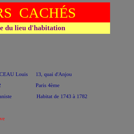
S CACHÉS
du lieu d'habitation
EAU Louis
13, quai d'Anjou
2
Paris 4ème
aniste
Habitat de 1743 à 1782
ve