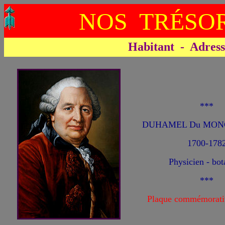
NOS TRÉSOR
Habitant - Adresse 
***
DUHAMEL Du MONC
1700-178
Physicien - bot
***
Plaque commémorati