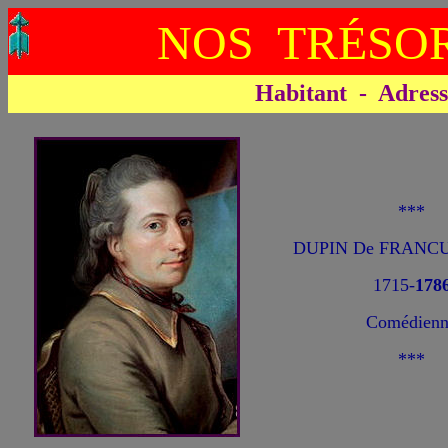
NOS TRÉSOR
Habitant - Adresse 
***
DUPIN De FRANCU
1715-
178
Comédienn
***