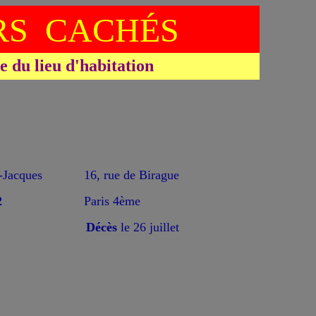
S CACHÉS
du lieu d'habitation
Jacques
16, rue de Birague
2
Paris 4ème
Décès
le 26 juillet