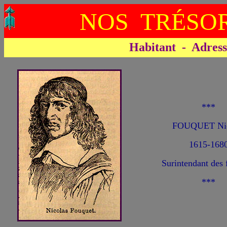
NOS TRÉSOR
Habitant - Adresse 
***
FOUQUET Nic
1615-168
Surintendant des 
***