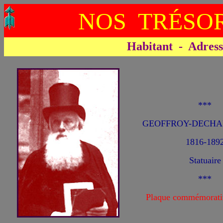
NOS TRÉSOR
Habitant - Adresse 
***
GEOFFROY-DECHAU
1816-189
Statuaire
***
Plaque commémorati