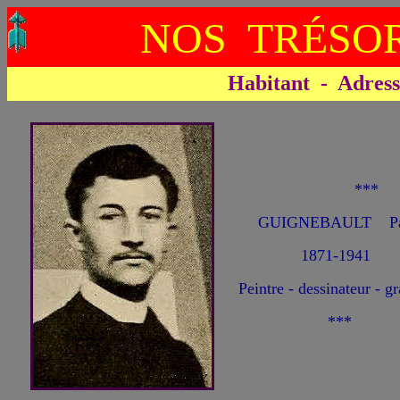
NOS TRÉSOR
Habitant - Adresse 
***
GUIGNEBAULT Pau
1871-1941
Peintre - dessinateur - g
***