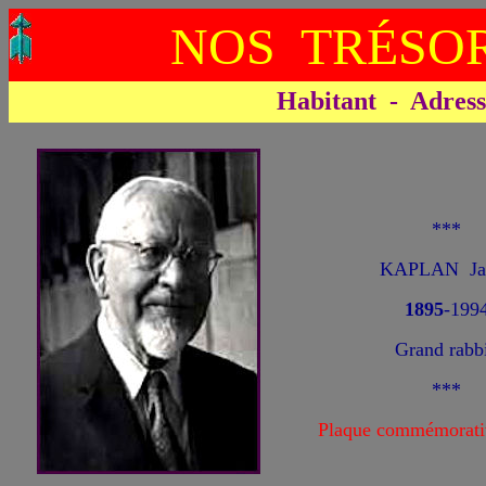
NOS TRÉSOR
Habitant - Adresse 
***
KAPLAN Ja
1895
-199
Grand rabb
***
Plaque commémorati