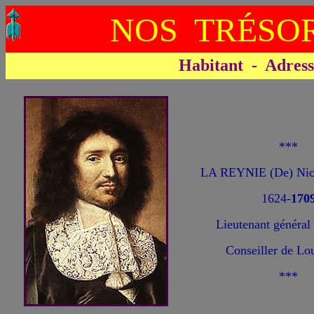
NOS TRÉSOR
Habitant - Adresse 
***
LA REYNIE (De) Nico
1624-
1
70
Lieutenant général
Conseiller de Lo
***