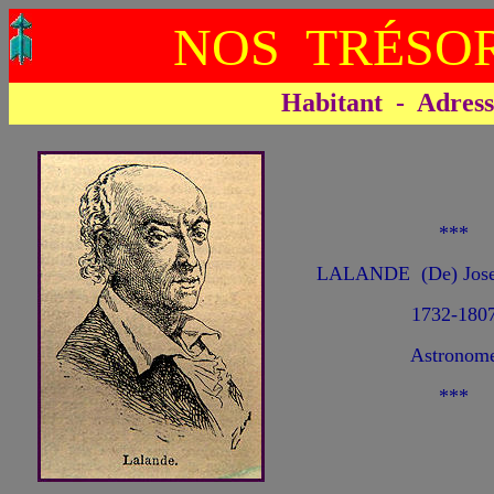
NOS TRÉSOR
Habitant - Adresse 
***
LALANDE (De) Josep
1732-180
Astronom
***