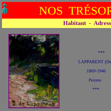
NOS TRÉSOR
Habitant - Adresse 
**
LAPPARENT (De
1869-1946
Peintre
***