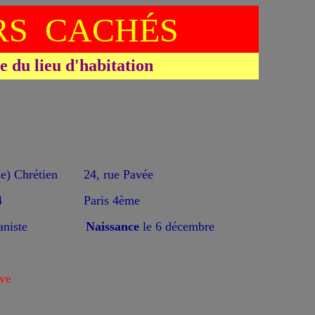
S CACHÉS
du lieu d'habitation
 Chrétien
24, rue Pavée
4
Paris 4ème
aniste
Naissance
le 6 décembre
ve