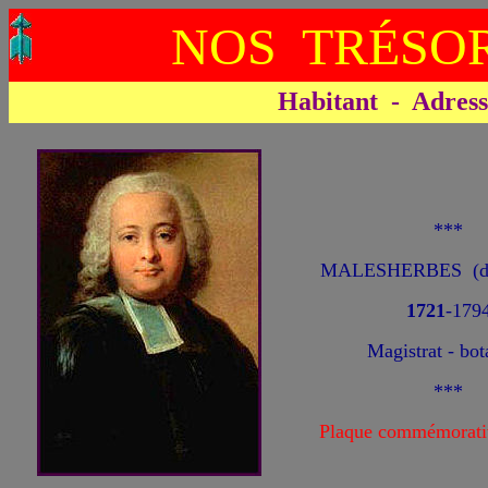
NOS TRÉSOR
Habitant - Adresse 
***
MALESHERBES (de)
1721
-179
Magistrat - bot
***
Plaque commémorati