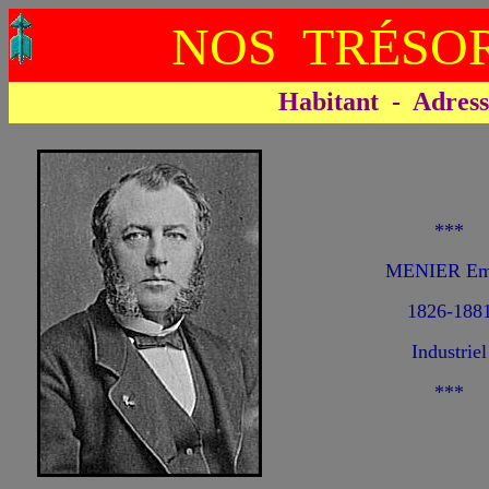
NOS TRÉSOR
Habitant - Adresse 
***
MENIER Em
1826-188
Industriel
***