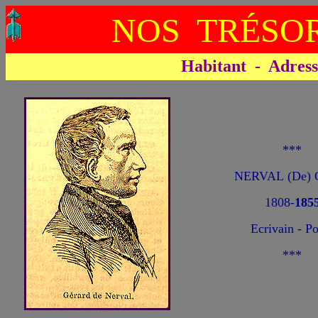
NOS TRÉSOR
Habitant - Adresse 
***
NERVAL (De) G
1808-
185
Ecrivain - P
***