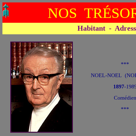
NOS TRÉSOR
Habitant - Adresse 
***
NOEL-NOEL (NOEL
1897
-198
Comédie
***