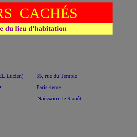
S CACHÉS
du lieu d'habitation
 Lucien)
55, rue du Temple
9
Paris 4ème
n
Naissance
le 9 août