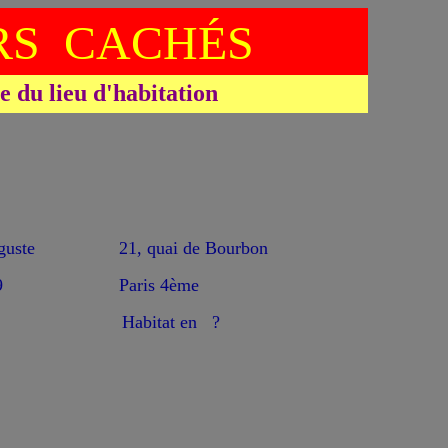
S CACHÉS
du lieu d'habitation
uste
21, quai de Bourbon
9
Paris 4ème
Habitat en ?