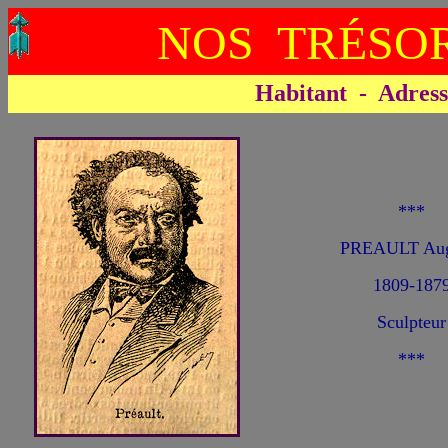
NOS TRÉSOR
Habitant - Adresse 
***
PREAULT Aug
1809-187
Sculpteur
***