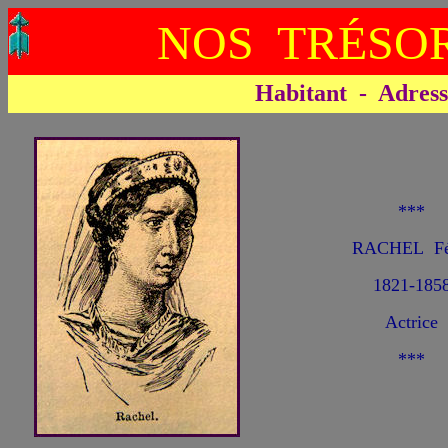
NOS TRÉSOR
Habitant - Adresse 
***
RACHEL Fé
1821-185
Actrice
***