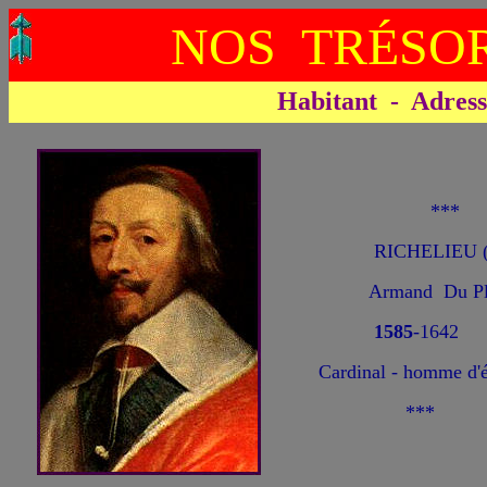
NOS TRÉSOR
Habitant - Adresse 
**
RICHELIEU 
Armand Du Pl
1585
-1642
Cardinal - homme d'é
***